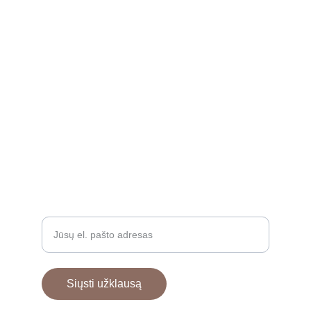
INFORMACIJA PIRKĖJUI
info@poniavirve.lt
Pirkimo sąlygos ir taisyklės
Privatumo politika
+37068318879
GAMINIAI
Įveskite savo el. paštą
Siųsti užklausą