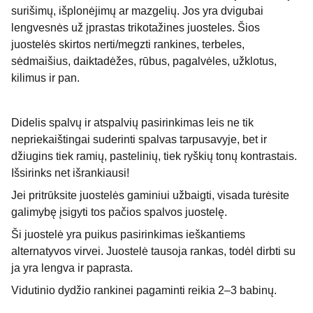
surišimų, išplonėjimų ar mazgelių. Jos yra dvigubai
lengvesnės už įprastas trikotažines juosteles. Šios
juostelės skirtos nerti/megzti rankines, terbeles,
sėdmaišius, daiktadėžes, rūbus, pagalvėles, užklotus,
kilimus ir pan.
Didelis spalvų ir atspalvių pasirinkimas leis ne tik
nepriekaištingai suderinti spalvas tarpusavyje, bet ir
džiugins tiek ramių, pastelinių, tiek ryškių tonų kontrastais.
Išsirinks net išrankiausi!
Jei pritrūksite juostelės gaminiui užbaigti, visada turėsite
galimybę įsigyti tos pačios spalvos juostelę.
Ši juostelė yra puikus pasirinkimas ieškantiems
alternatyvos virvei. Juostelė tausoja rankas, todėl dirbti su
ja yra lengva ir paprasta.
Vidutinio dydžio rankinei pagaminti reikia 2–3 babinų.