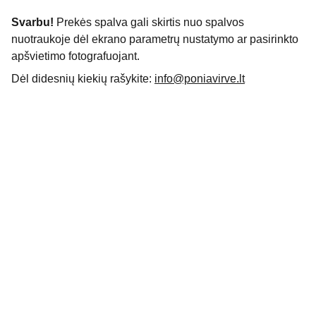
Svarbu!
Prekės spalva gali skirtis nuo spalvos
nuotraukoje dėl ekrano parametrų nustatymo ar pasirinkto
apšvietimo fotografuojant.
Dėl didesnių kiekių rašykite:
info@poniavirve.lt
Apie
Išskirtiniai rankdarbiai jūsų namams ir 
įvaizdžiui.
KONTAKTAI