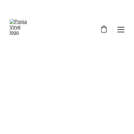
PONIA VIRVĖ
RANKDARBIAI, GIMĘ LIETUVOJE
Ponia Virvė
Išskirtiniai rankdarbiai jūsų namams ir 
įvaizdžiui.