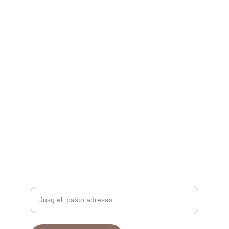
KONTAKTAI
INFORMACIJA PIRKĖJUI
info@poniavirve.lt
Pirkimo sąlygos ir taisyklės
Privatumo politika
+37068318879
GAMINIAI
Įveskite savo el. paštą