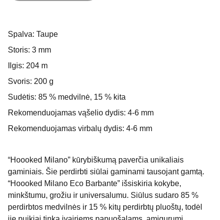
Spalva: Taupe
Storis: 3 mm
Ilgis: 204 m
Svoris: 200 g
Sudėtis: 85 % medvilnė, 15 % kita
Rekomenduojamas vąšelio dydis: 4-6 mm
Rekomenduojamas virbalų dydis: 4-6 mm
“Hoooked Milano” kūrybiškumą paverčia unikaliais
gaminiais. Šie perdirbti siūlai gaminami tausojant gamtą.
“Hoooked Milano Eco Barbante” išsiskiria kokybe,
minkštumu, grožiu ir universalumu. Siūlus sudaro 85 %
perdirbtos medvilnės ir 15 % kitų perdirbtų pluoštų, todėl
jie puikiai tinka įvairiems papuošalams, amigurumi,