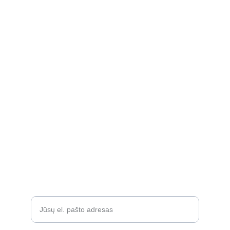
KONTAKTAI
INFORMACIJA PIRKĖJUI
info@poniavirve.lt
Pirkimo sąlygos ir taisyklės
Privatumo politika
+37068318879
GAMINIAI
Įveskite savo el. paštą