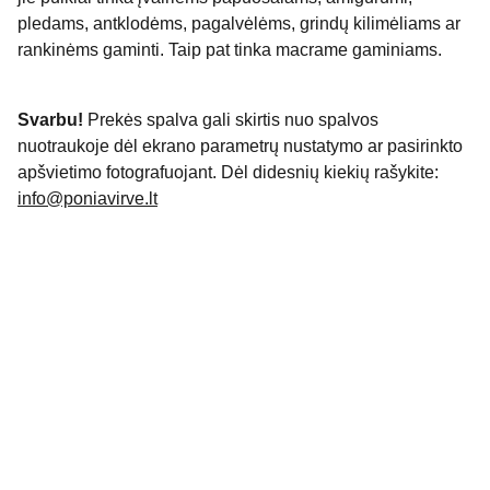
pledams, antklodėms, pagalvėlėms, grindų kilimėliams ar
rankinėms gaminti. Taip pat tinka macrame gaminiams.
Svarbu!
Prekės spalva gali skirtis nuo spalvos
nuotraukoje dėl ekrano parametrų nustatymo ar pasirinkto
apšvietimo fotografuojant. Dėl didesnių kiekių rašykite:
info@poniavirve.lt
Apie
Išskirtiniai rankdarbiai jūsų namams ir 
įvaizdžiui.