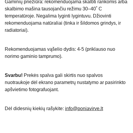
Gaminių priežiūra: rekomenduojama skalbti rankomis arba
skalbimo mašina tausojančiu režimu 30–40˚ C
temperatūroje. Negalima lyginti lygintuvu. Džiovinti
rekomenduojama natūraliai (tinka ir šildomos grindys, ir
radiatoriai).
Rekomenduojamas vąšelio dydis: 4-5 (priklauso nuo
norimo gaminio tamprumo).
Svarbu!
Prekės spalva gali skirtis nuo spalvos
nuotraukoje dėl ekrano parametrų nustatymo ar pasirinkto
apšvietimo fotografuojant.
Dėl didesnių kiekių rašykite:
info@poniavirve.lt