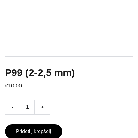
P99 (2-2,5 mm)
€10.00
-
+
Pridėti į krepšelį