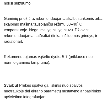
norisi subtilumo.
Gaminių priežiūra: rekomenduojama skalbti rankomis arba
skalbimo mašina tausojančiu režimu 30–40˚ C
temperatūroje. Negalima lyginti lygintuvu. Džiovinti
rekomenduojama natūraliai (tinka ir šildomos grindys, ir
radiatoriai).
Rekomenduojamas vąšelio dydis: 5-7 (priklauso nuo
norimo gaminio tamprumo).
Svarbu!
Prekės spalva gali skirtis nuo spalvos
nuotraukoje dėl ekrano parametrų nustatymo ar pasirinkto
apšvietimo fotografuojant.