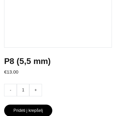
P8 (5,5 mm)
€13.00
-
+
Pridėti į krepšelį