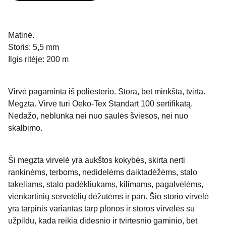
Matinė.
Storis: 5,5 mm
Ilgis ritėje: 200 m
Virvė pagaminta iš poliesterio. Stora, bet minkšta, tvirta.
Megzta. Virvė turi Oeko-Tex Standart 100 sertifikatą.
Nedažo, neblunka nei nuo saulės šviesos, nei nuo
skalbimo.
Ši megzta virvelė yra aukštos kokybės, skirta nerti
rankinėms, terboms, nedidelėms daiktadėžėms, stalo
takeliams, stalo padėkliukams, kilimams, pagalvėlėms,
vienkartinių servetėlių dėžutėms ir pan. Šio storio virvelė
yra tarpinis variantas tarp plonos ir storos virvelės su
užpildu, kada reikia didesnio ir tvirtesnio gaminio, bet