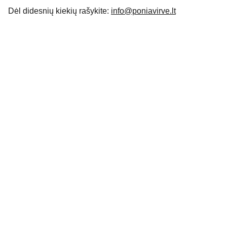
Dėl didesnių kiekių rašykite:
info@poniavirve.lt
Apie
Išskirtiniai rankdarbiai jūsų namams ir 
įvaizdžiui.
KONTAKTAI
INFORMACIJA PIRKĖJUI
info@poniavirve.lt