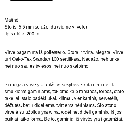
Matinė.
Storis: 5,5 mm su užpildu (vidine virvele)
Ilgis ritėje: 200 m
Virvė pagaminta iš poliesterio. Stora ir tvirta. Megzta. Virvė
turi Oeko-Tex Standart 100 sertifikatą. Nedažo, neblunka
nei nuo saulės šviesos, nei nuo skalbimo.
Ši megzta virvė yra aukštos kokybės, skirta nerti ne tik
smulkiems gaminiams, tokiems kaip rankinės, terbos, stalo
takeliai, stalo padėkliukai, kilimai, vienkartinių servetėlių
dėžutės, bet ir dideliems, tvirtiems nėriniams. Šio storio
virvelė su užpildu yra tvirta, todėl net dideli gaminiai iš jos
puikiai laiko formą. Be to, gaminiai iš virvės yra ilgaamžiai.