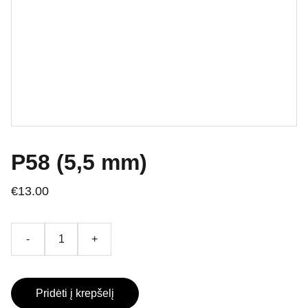
P58 (5,5 mm)
€13.00
-
+
Pridėti į krepšelį