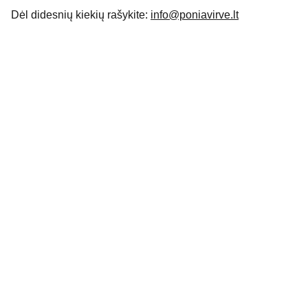
Dėl didesnių kiekių rašykite:
info@poniavirve.lt
Apie
Išskirtiniai rankdarbiai jūsų namams ir 
įvaizdžiui.
KONTAKTAI
INFORMACIJA PIRKĖJUI
info@poniavirve.lt