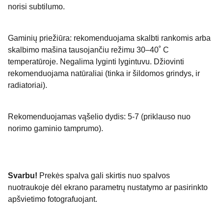
norisi subtilumo.
Gaminių priežiūra: rekomenduojama skalbti rankomis arba
skalbimo mašina tausojančiu režimu 30–40˚ C
temperatūroje. Negalima lyginti lygintuvu. Džiovinti
rekomenduojama natūraliai (tinka ir šildomos grindys, ir
radiatoriai).
Rekomenduojamas vąšelio dydis: 5-7 (priklauso nuo
norimo gaminio tamprumo).
Svarbu!
Prekės spalva gali skirtis nuo spalvos
nuotraukoje dėl ekrano parametrų nustatymo ar pasirinkto
apšvietimo fotografuojant.