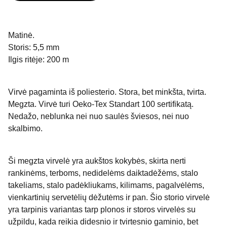
Matinė.
Storis: 5,5 mm
Ilgis ritėje: 200 m
Virvė pagaminta iš poliesterio. Stora, bet minkšta, tvirta.
Megzta. Virvė turi Oeko-Tex Standart 100 sertifikatą.
Nedažo, neblunka nei nuo saulės šviesos, nei nuo
skalbimo.
Ši megzta virvelė yra aukštos kokybės, skirta nerti
rankinėms, terboms, nedidelėms daiktadėžėms, stalo
takeliams, stalo padėkliukams, kilimams, pagalvėlėms,
vienkartinių servetėlių dėžutėms ir pan. Šio storio virvelė
yra tarpinis variantas tarp plonos ir storos virvelės su
užpildu, kada reikia didesnio ir tvirtesnio gaminio, bet