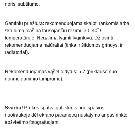
norisi subtilumo.
Gaminių priežiūra: rekomenduojama skalbti rankomis arba
skalbimo mašina tausojančiu režimu 30–40˚ C
temperatūroje. Negalima lyginti lygintuvu. Džiovinti
rekomenduojama natūraliai (tinka ir šildomos grindys, ir
radiatoriai).
Rekomenduojamas vąšelio dydis: 5-7 (priklauso nuo
norimo gaminio tamprumo).
Svarbu!
Prekės spalva gali skirtis nuo spalvos
nuotraukoje dėl ekrano parametrų nustatymo ar pasirinkto
apšvietimo fotografuojant.