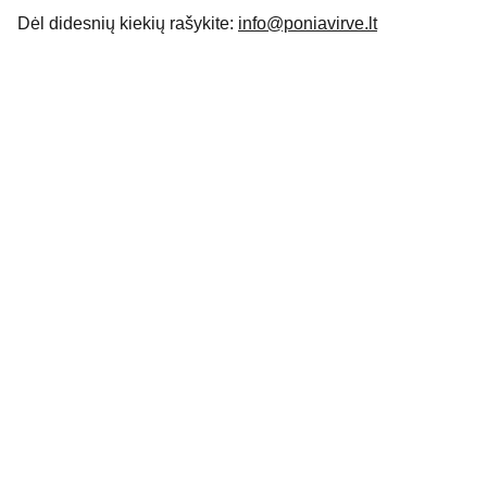
Dėl didesnių kiekių rašykite:
info@poniavirve.lt
Apie
Išskirtiniai rankdarbiai jūsų namams ir 
įvaizdžiui.
KONTAKTAI
INFORMACIJA PIRKĖJUI
info@poniavirve.lt