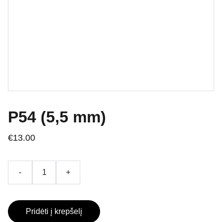
P54 (5,5 mm)
€13.00
-
+
Pridėti į krepšelį