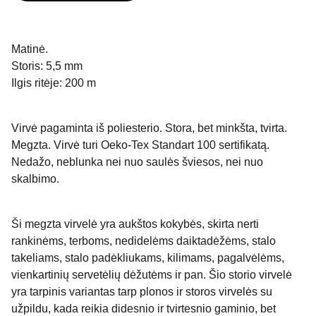
Matinė.
Storis: 5,5 mm
Ilgis ritėje: 200 m
Virvė pagaminta iš poliesterio. Stora, bet minkšta, tvirta.
Megzta. Virvė turi Oeko-Tex Standart 100 sertifikatą.
Nedažo, neblunka nei nuo saulės šviesos, nei nuo
skalbimo.
Ši megzta virvelė yra aukštos kokybės, skirta nerti
rankinėms, terboms, nedidelėms daiktadėžėms, stalo
takeliams, stalo padėkliukams, kilimams, pagalvėlėms,
vienkartinių servetėlių dėžutėms ir pan. Šio storio virvelė
yra tarpinis variantas tarp plonos ir storos virvelės su
užpildu, kada reikia didesnio ir tvirtesnio gaminio, bet