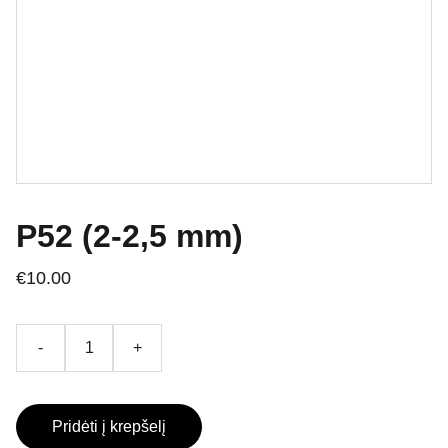
P52 (2-2,5 mm)
€10.00
-
+
Pridėti į krepšelį