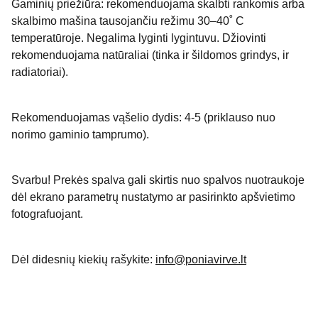
Gaminių priežiūra: rekomenduojama skalbti rankomis arba
skalbimo mašina tausojančiu režimu 30–40˚ C
temperatūroje. Negalima lyginti lygintuvu. Džiovinti
rekomenduojama natūraliai (tinka ir šildomos grindys, ir
radiatoriai).
Rekomenduojamas vąšelio dydis: 4-5 (priklauso nuo
norimo gaminio tamprumo).
Svarbu! Prekės spalva gali skirtis nuo spalvos nuotraukoje
dėl ekrano parametrų nustatymo ar pasirinkto apšvietimo
fotografuojant.
Dėl didesnių kiekių rašykite:
info@poniavirve.lt