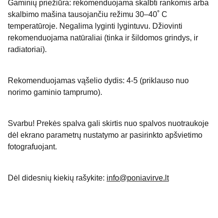
Gaminių priežiūra: rekomenduojama skalbti rankomis arba
skalbimo mašina tausojančiu režimu 30–40˚ C
temperatūroje. Negalima lyginti lygintuvu. Džiovinti
rekomenduojama natūraliai (tinka ir šildomos grindys, ir
radiatoriai).
Rekomenduojamas vąšelio dydis: 4-5 (priklauso nuo
norimo gaminio tamprumo).
Svarbu! Prekės spalva gali skirtis nuo spalvos nuotraukoje
dėl ekrano parametrų nustatymo ar pasirinkto apšvietimo
fotografuojant.
Dėl didesnių kiekių rašykite:
info@poniavirve.lt