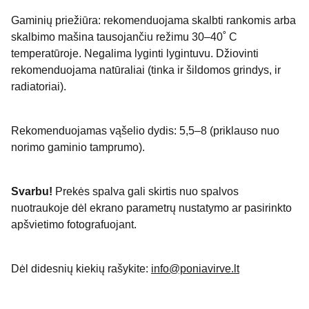
Gaminių priežiūra: rekomenduojama skalbti rankomis arba
skalbimo mašina tausojančiu režimu 30–40˚ C
temperatūroje. Negalima lyginti lygintuvu. Džiovinti
rekomenduojama natūraliai (tinka ir šildomos grindys, ir
radiatoriai).
Rekomenduojamas vąšelio dydis: 5,5–8 (priklauso nuo
norimo gaminio tamprumo).
Svarbu!
Prekės spalva gali skirtis nuo spalvos
nuotraukoje dėl ekrano parametrų nustatymo ar pasirinkto
apšvietimo fotografuojant.
Dėl didesnių kiekių rašykite:
info@poniavirve.lt