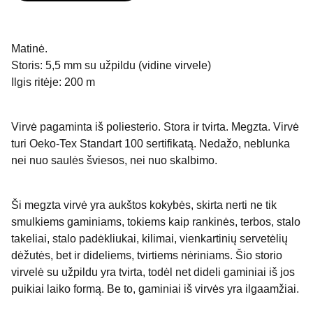
Matinė.
Storis: 5,5 mm su užpildu (vidine virvele)
Ilgis ritėje: 200 m
Virvė pagaminta iš poliesterio. Stora ir tvirta. Megzta. Virvė
turi Oeko-Tex Standart 100 sertifikatą. Nedažo, neblunka
nei nuo saulės šviesos, nei nuo skalbimo.
Ši megzta virvė yra aukštos kokybės, skirta nerti ne tik
smulkiems gaminiams, tokiems kaip rankinės, terbos, stalo
takeliai, stalo padėkliukai, kilimai, vienkartinių servetėlių
dėžutės, bet ir dideliems, tvirtiems nėriniams. Šio storio
virvelė su užpildu yra tvirta, todėl net dideli gaminiai iš jos
puikiai laiko formą. Be to, gaminiai iš virvės yra ilgaamžiai.