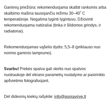
Gaminių priežiūra: rekomenduojama skalbti rankomis arba
skalbimo mašina tausojančiu režimu 30–40˚ C
temperatūroje. Negalima lyginti lygintuvu. Džiovinti
rekomenduojama natūraliai (tinka ir šildomos grindys, ir
radiatoriai).
Rekomenduojamas vąšelio dydis: 5,5–8 (priklauso nuo
norimo gaminio tamprumo).
Svarbu!
Prekės spalva gali skirtis nuo spalvos
nuotraukoje dėl ekrano parametrų nustatymo ar pasirinkto
apšvietimo fotografuojant.
Dėl didesnių kiekių rašykite:
info@poniavirve.lt