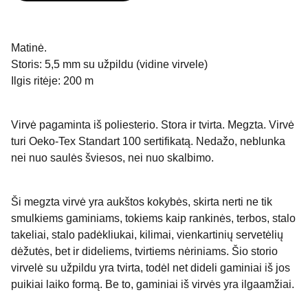
Matinė.
Storis: 5,5 mm su užpildu (vidine virvele)
Ilgis ritėje: 200 m
Virvė pagaminta iš poliesterio. Stora ir tvirta. Megzta. Virvė
turi Oeko-Tex Standart 100 sertifikatą. Nedažo, neblunka
nei nuo saulės šviesos, nei nuo skalbimo.
Ši megzta virvė yra aukštos kokybės, skirta nerti ne tik
smulkiems gaminiams, tokiems kaip rankinės, terbos, stalo
takeliai, stalo padėkliukai, kilimai, vienkartinių servetėlių
dėžutės, bet ir dideliems, tvirtiems nėriniams. Šio storio
virvelė su užpildu yra tvirta, todėl net dideli gaminiai iš jos
puikiai laiko formą. Be to, gaminiai iš virvės yra ilgaamžiai.