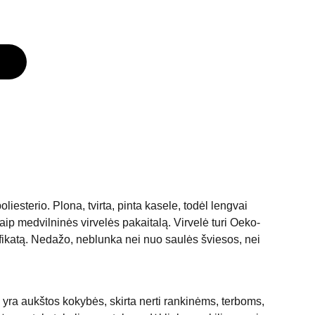
liesterio. Plona, tvirta, pinta kasele, todėl lengvai
kaip medvilninės virvelės pakaitalą. Virvelė turi Oeko-
ifikatą. Nedažo, neblunka nei nuo saulės šviesos, nei
ė yra aukštos kokybės, skirta nerti rankinėms, terboms,