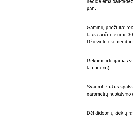
nedidelėms daiktadėžė
pan.
Gaminių priežiūra: r
tausojančiu režimu 30
Džiovinti rekomenduojam
Rekomenduojamas vąše
tamprumo).
Svarbu! Prekės spalva
parametrų nustatymo a
Dėl didesnių kiekių ra