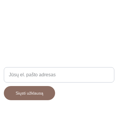
GAMINIAI
Įveskite savo el. paštą
Siųsti užklausą