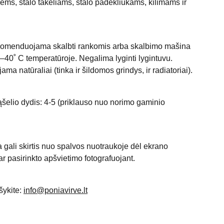
ms, stalo takeliams, stalo padėkliukams, kilimams ir
ekomenduojama skalbti rankomis arba skalbimo mašina
–40˚ C temperatūroje. Negalima lyginti lygintuvu.
a natūraliai (tinka ir šildomos grindys, ir radiatoriai).
lio dydis: 4-5 (priklauso nuo norimo gaminio
 gali skirtis nuo spalvos nuotraukoje dėl ekrano
r pasirinkto apšvietimo fotografuojant.
šykite:
info@poniavirve.lt