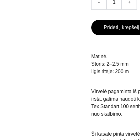
-
+
Pridėti į krepšelį
Matinė.
Storis: 2–2,5 mm
Ilgis ritėje: 200 m
Virvelė pagaminta iš po
irsta, galima naudoti 
Tex Standart 100 sert
nuo skalbimo.
Ši kasale pinta virvel