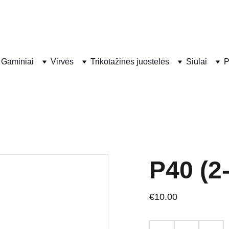
PONIA VIRVĖ
Gaminiai
Virvės
Trikotažinės juostelės
Siūlai
P
P40 (2
€10.00