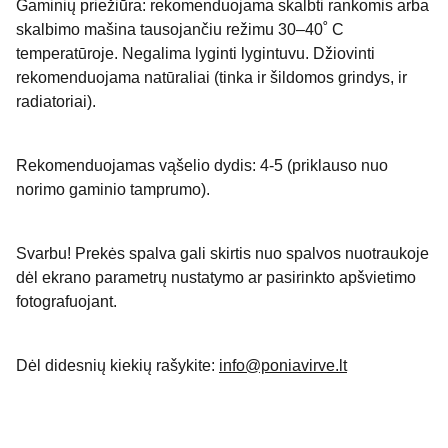
Gaminių priežiūra: rekomenduojama skalbti rankomis arba
skalbimo mašina tausojančiu režimu 30–40˚ C
temperatūroje. Negalima lyginti lygintuvu. Džiovinti
rekomenduojama natūraliai (tinka ir šildomos grindys, ir
radiatoriai).
Rekomenduojamas vąšelio dydis: 4-5 (priklauso nuo
norimo gaminio tamprumo).
Svarbu! Prekės spalva gali skirtis nuo spalvos nuotraukoje
dėl ekrano parametrų nustatymo ar pasirinkto apšvietimo
fotografuojant.
Dėl didesnių kiekių rašykite:
info@poniavirve.lt