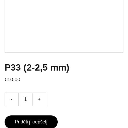
P33 (2-2,5 mm)
€10.00
-
+
Pridėti į krepšelį