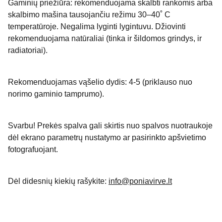
Gaminių priežiūra: rekomenduojama skalbti rankomis arba
skalbimo mašina tausojančiu režimu 30–40˚ C
temperatūroje. Negalima lyginti lygintuvu. Džiovinti
rekomenduojama natūraliai (tinka ir šildomos grindys, ir
radiatoriai).
Rekomenduojamas vąšelio dydis: 4-5 (priklauso nuo
norimo gaminio tamprumo).
Svarbu! Prekės spalva gali skirtis nuo spalvos nuotraukoje
dėl ekrano parametrų nustatymo ar pasirinkto apšvietimo
fotografuojant.
Dėl didesnių kiekių rašykite:
info@poniavirve.lt