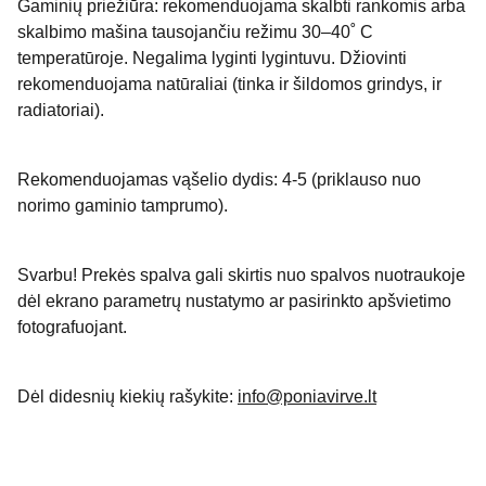
Gaminių priežiūra: rekomenduojama skalbti rankomis arba
skalbimo mašina tausojančiu režimu 30–40˚ C
temperatūroje. Negalima lyginti lygintuvu. Džiovinti
rekomenduojama natūraliai (tinka ir šildomos grindys, ir
radiatoriai).
Rekomenduojamas vąšelio dydis: 4-5 (priklauso nuo
norimo gaminio tamprumo).
Svarbu! Prekės spalva gali skirtis nuo spalvos nuotraukoje
dėl ekrano parametrų nustatymo ar pasirinkto apšvietimo
fotografuojant.
Dėl didesnių kiekių rašykite:
info@poniavirve.lt