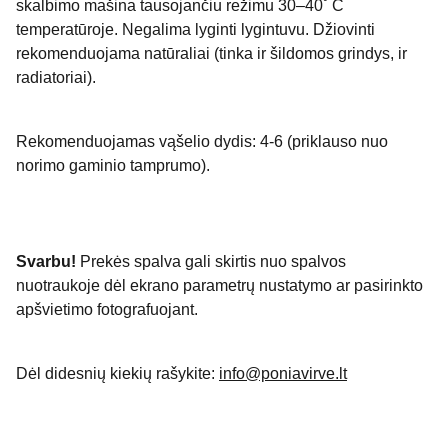
skalbimo mašina tausojančiu režimu 30–40˚ C
temperatūroje. Negalima lyginti lygintuvu. Džiovinti
rekomenduojama natūraliai (tinka ir šildomos grindys, ir
radiatoriai).
Rekomenduojamas vąšelio dydis: 4-6 (priklauso nuo
norimo gaminio tamprumo).
Svarbu!
Prekės spalva gali skirtis nuo spalvos
nuotraukoje dėl ekrano parametrų nustatymo ar pasirinkto
apšvietimo fotografuojant.
Dėl didesnių kiekių rašykite:
info@poniavirve.lt