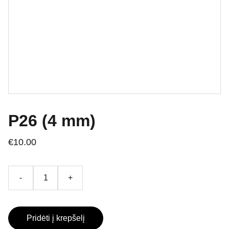
P26 (4 mm)
€10.00
-
+
Pridėti į krepšelį