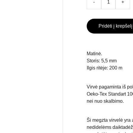
-
+
Pridėti į krepšelį
Matinė.
Storis: 5,5 mm
Ilgis ritėje: 200 m
Virvė pagaminta iš poli
Oeko-Tex Standart 100
nei nuo skalbimo.
Ši megzta virvelė yra 
nedidelėms daiktadėžė