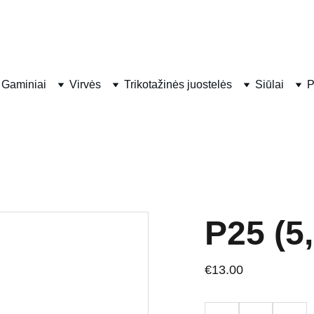
PONIA VIRVĖ
Gaminiai
Virvės
Trikotažinės juostelės
Siūlai
P
P25 (5
€13.00