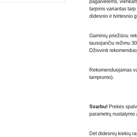
pagalvėlėms, vienkarti
tarpinis variantas tarp
didesnio ir tvirtesnio 
Gaminių priežiūra: r
tausojančiu režimu 30
Džiovinti rekomenduojam
Rekomenduojamas vąše
tamprumo).
Svarbu!
Prekės spalv
parametrų nustatymo a
Dėl didesnių kiekių ra