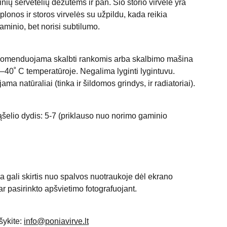
nių servetėlių dėžutėms ir pan. Šio storio virvelė yra
 plonos ir storos virvelės su užpildu, kada reikia
gaminio, bet norisi subtilumo.
ekomenduojama skalbti rankomis arba skalbimo mašina
–40˚ C temperatūroje. Negalima lyginti lygintuvu.
a natūraliai (tinka ir šildomos grindys, ir radiatoriai).
lio dydis: 5-7 (priklauso nuo norimo gaminio
a gali skirtis nuo spalvos nuotraukoje dėl ekrano
r pasirinkto apšvietimo fotografuojant.
šykite:
info@poniavirve.lt