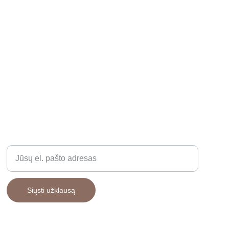
GAMINIAI
Įveskite savo el. paštą
Siųsti užklausą