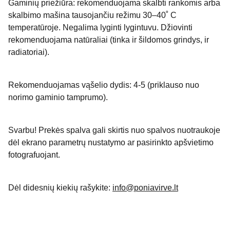
Gaminių priežiūra: rekomenduojama skalbti rankomis arba
skalbimo mašina tausojančiu režimu 30–40˚ C
temperatūroje. Negalima lyginti lygintuvu. Džiovinti
rekomenduojama natūraliai (tinka ir šildomos grindys, ir
radiatoriai).
Rekomenduojamas vąšelio dydis: 4-5 (priklauso nuo
norimo gaminio tamprumo).
Svarbu! Prekės spalva gali skirtis nuo spalvos nuotraukoje
dėl ekrano parametrų nustatymo ar pasirinkto apšvietimo
fotografuojant.
Dėl didesnių kiekių rašykite:
info@poniavirve.lt