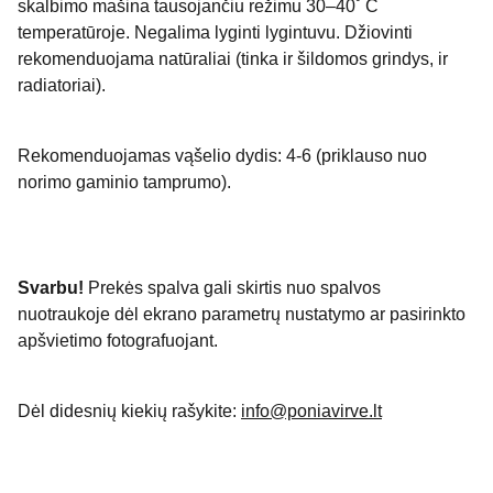
skalbimo mašina tausojančiu režimu 30–40˚ C
temperatūroje. Negalima lyginti lygintuvu. Džiovinti
rekomenduojama natūraliai (tinka ir šildomos grindys, ir
radiatoriai).
Rekomenduojamas vąšelio dydis: 4-6 (priklauso nuo
norimo gaminio tamprumo).
Svarbu!
Prekės spalva gali skirtis nuo spalvos
nuotraukoje dėl ekrano parametrų nustatymo ar pasirinkto
apšvietimo fotografuojant.
Dėl didesnių kiekių rašykite:
info@poniavirve.lt