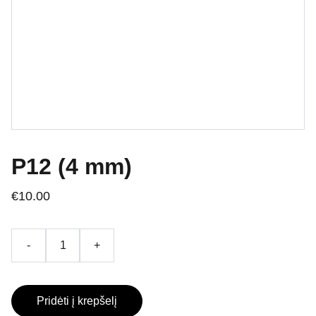
P12 (4 mm)
€10.00
-
+
Pridėti į krepšelį