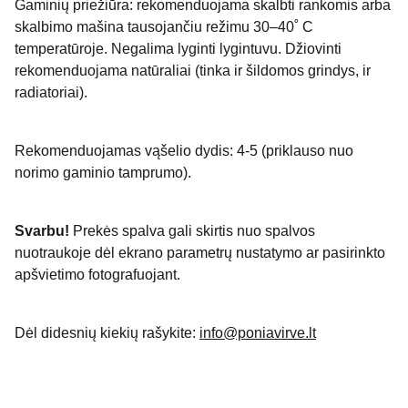
Gaminių priežiūra: rekomenduojama skalbti rankomis arba
skalbimo mašina tausojančiu režimu 30–40˚ C
temperatūroje. Negalima lyginti lygintuvu. Džiovinti
rekomenduojama natūraliai (tinka ir šildomos grindys, ir
radiatoriai).
Rekomenduojamas vąšelio dydis: 4-5 (priklauso nuo
norimo gaminio tamprumo).
Svarbu!
Prekės spalva gali skirtis nuo spalvos
nuotraukoje dėl ekrano parametrų nustatymo ar pasirinkto
apšvietimo fotografuojant.
Dėl didesnių kiekių rašykite:
info@poniavirve.lt