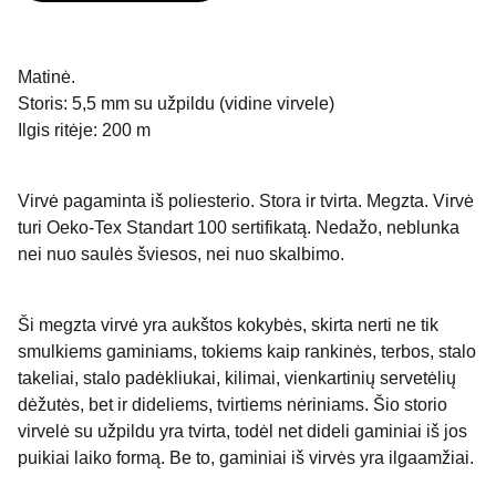
Matinė.
Storis: 5,5 mm su užpildu (vidine virvele)
Ilgis ritėje: 200 m
Virvė pagaminta iš poliesterio. Stora ir tvirta. Megzta. Virvė
turi Oeko-Tex Standart 100 sertifikatą. Nedažo, neblunka
nei nuo saulės šviesos, nei nuo skalbimo.
Ši megzta virvė yra aukštos kokybės, skirta nerti ne tik
smulkiems gaminiams, tokiems kaip rankinės, terbos, stalo
takeliai, stalo padėkliukai, kilimai, vienkartinių servetėlių
dėžutės, bet ir dideliems, tvirtiems nėriniams. Šio storio
virvelė su užpildu yra tvirta, todėl net dideli gaminiai iš jos
puikiai laiko formą. Be to, gaminiai iš virvės yra ilgaamžiai.