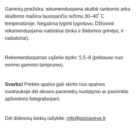
Gaminių priežiūra: rekomenduojama skalbti rankomis arba
skalbimo mašina tausojančiu režimu 30–40˚ C
temperatūroje. Negalima lyginti lygintuvu. Džiovinti
rekomenduojama natūraliai (tinka ir šildomos grindys, ir
radiatoriai).
Rekomenduojamas vąšelio dydis: 5,5–8 (priklauso nuo
norimo gaminio tamprumo).
Svarbu!
Prekės spalva gali skirtis nuo spalvos
nuotraukoje dėl ekrano parametrų nustatymo ar pasirinkto
apšvietimo fotografuojant.
Dėl didesnių kiekių rašykite:
info@poniavirve.lt