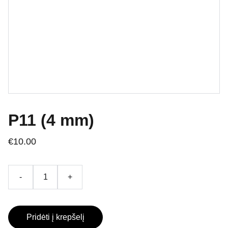
P11 (4 mm)
€10.00
-
+
Pridėti į krepšelį