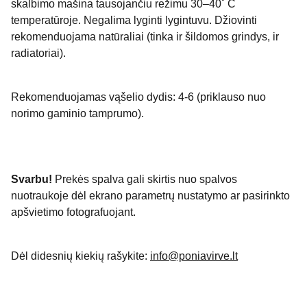
skalbimo mašina tausojančiu režimu 30–40˚ C
temperatūroje. Negalima lyginti lygintuvu. Džiovinti
rekomenduojama natūraliai (tinka ir šildomos grindys, ir
radiatoriai).
Rekomenduojamas vąšelio dydis: 4-6 (priklauso nuo
norimo gaminio tamprumo).
Svarbu!
Prekės spalva gali skirtis nuo spalvos
nuotraukoje dėl ekrano parametrų nustatymo ar pasirinkto
apšvietimo fotografuojant.
Dėl didesnių kiekių rašykite:
info@poniavirve.lt