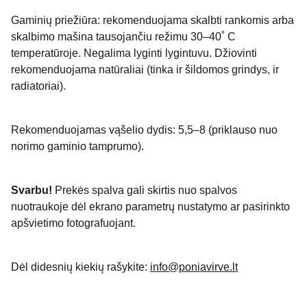
Gaminių priežiūra: rekomenduojama skalbti rankomis arba
skalbimo mašina tausojančiu režimu 30–40˚ C
temperatūroje. Negalima lyginti lygintuvu. Džiovinti
rekomenduojama natūraliai (tinka ir šildomos grindys, ir
radiatoriai).
Rekomenduojamas vąšelio dydis: 5,5–8 (priklauso nuo
norimo gaminio tamprumo).
Svarbu!
Prekės spalva gali skirtis nuo spalvos
nuotraukoje dėl ekrano parametrų nustatymo ar pasirinkto
apšvietimo fotografuojant.
Dėl didesnių kiekių rašykite:
info@poniavirve.lt