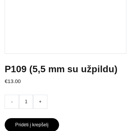
P109 (5,5 mm su užpildu)
€13.00
-
+
Pridėti į krepšelį