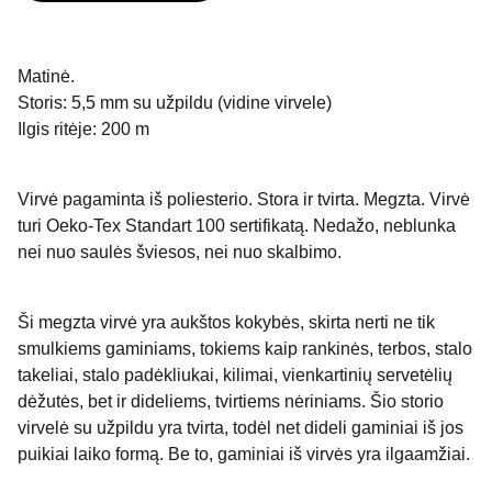
Matinė.
Storis: 5,5 mm su užpildu (vidine virvele)
Ilgis ritėje: 200 m
Virvė pagaminta iš poliesterio. Stora ir tvirta. Megzta. Virvė
turi Oeko-Tex Standart 100 sertifikatą. Nedažo, neblunka
nei nuo saulės šviesos, nei nuo skalbimo.
Ši megzta virvė yra aukštos kokybės, skirta nerti ne tik
smulkiems gaminiams, tokiems kaip rankinės, terbos, stalo
takeliai, stalo padėkliukai, kilimai, vienkartinių servetėlių
dėžutės, bet ir dideliems, tvirtiems nėriniams. Šio storio
virvelė su užpildu yra tvirta, todėl net dideli gaminiai iš jos
puikiai laiko formą. Be to, gaminiai iš virvės yra ilgaamžiai.