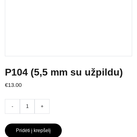
P104 (5,5 mm su užpildu)
€13.00
-
+
Pridėti į krepšelį