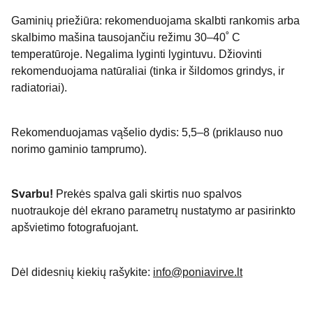
Gaminių priežiūra: rekomenduojama skalbti rankomis arba
skalbimo mašina tausojančiu režimu 30–40˚ C
temperatūroje. Negalima lyginti lygintuvu. Džiovinti
rekomenduojama natūraliai (tinka ir šildomos grindys, ir
radiatoriai).
Rekomenduojamas vąšelio dydis: 5,5–8 (priklauso nuo
norimo gaminio tamprumo).
Svarbu!
Prekės spalva gali skirtis nuo spalvos
nuotraukoje dėl ekrano parametrų nustatymo ar pasirinkto
apšvietimo fotografuojant.
Dėl didesnių kiekių rašykite:
info@poniavirve.lt