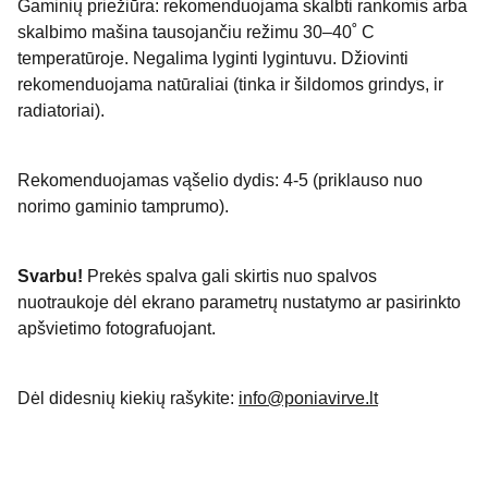
Gaminių priežiūra: rekomenduojama skalbti rankomis arba
skalbimo mašina tausojančiu režimu 30–40˚ C
temperatūroje. Negalima lyginti lygintuvu. Džiovinti
rekomenduojama natūraliai (tinka ir šildomos grindys, ir
radiatoriai).
Rekomenduojamas vąšelio dydis: 4-5 (priklauso nuo
norimo gaminio tamprumo).
Svarbu!
Prekės spalva gali skirtis nuo spalvos
nuotraukoje dėl ekrano parametrų nustatymo ar pasirinkto
apšvietimo fotografuojant.
Dėl didesnių kiekių rašykite:
info@poniavirve.lt